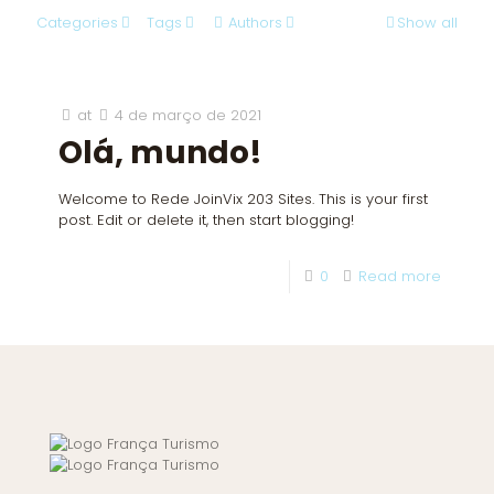
Categories
Tags
Authors
Show all
at
4 de março de 2021
Olá, mundo!
Welcome to Rede JoinVix 203 Sites. This is your first
post. Edit or delete it, then start blogging!
0
Read more